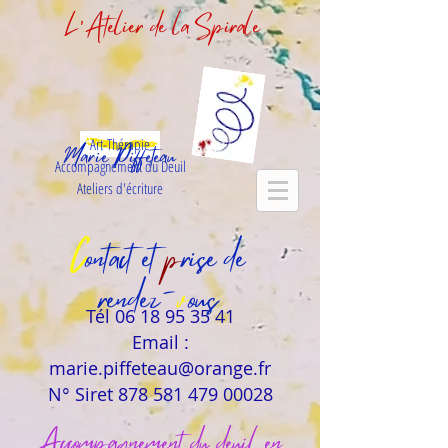
L'Atelier de la Spirale
Art-Thérapie
Marie Piffeteau
Accompagnement du Deuil
Ateliers d'écriture
C
ontact et
p
rise de
rendez-
v
ous
Tél
06 18 95 35 41
Email :
marie.piffeteau@orange.fr
N° Siret 878 581 479 00028
Accompagn
ement du deuil en