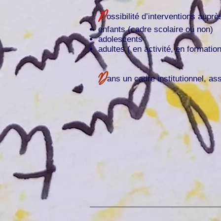
P
ossibilité d’interventions auprè
enfants (cadre scolaire ou non)
adolescents
adultes ( en activité, en formatio
D
ans un cadre institutionnel, ass