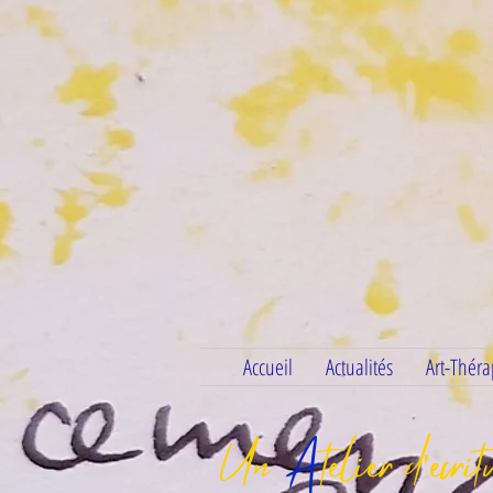
Accueil
Actualités
Art-Théra
Un
A
telier d'écri