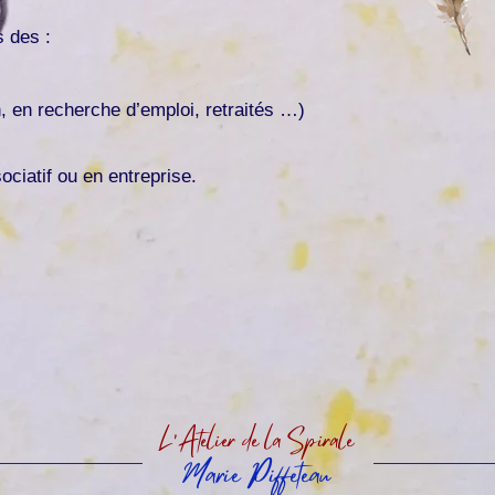
s des :
n, en recherche d’emploi, retraités …)
ociatif ou en entreprise.
L'Atelier de la Spirale
Marie
P
iffeteau