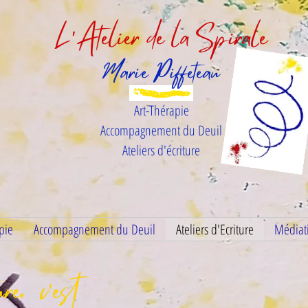
L'Atelier de la Spirale
Marie Piffeteau
Art-Thérapie
Accompagnement du Deuil
Ateliers d'écriture
pie
Accompagnement du Deuil
Ateliers d'Ecriture
Médiati
ture, c'est