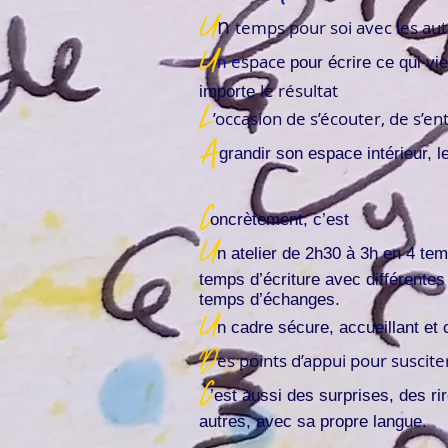
U
n
temps pour soi avec les a
U
e
space
n
pour écrire ce qui vi
le résultat
importe
L
’occasion de s’écouter, de s’e
A
grandir son espace intérieur, le
C
oncrètement, c’est
U
n atelier de 2h30 à 3h en 4 te
temps d’écriture avec différentes
temps d’échanges.
U
n cadre sécure, accueillant et
D
es points d’appui pour susciter
C
’est aussi des surprises, des ri
autres, avec sa propre langue.