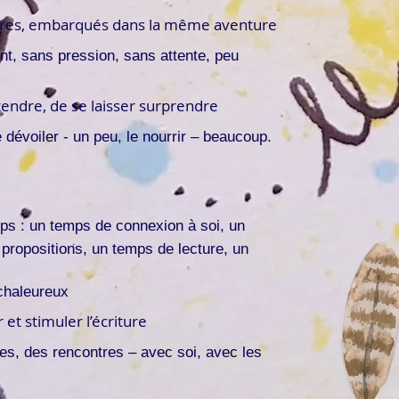
utres, embarqués dans la même aventure
ent, sans pression, sans atten
te, peu
ntendre, de se laisser surprendre
 dévoiler - un peu, le n
ourrir – beaucoup.
mps : un temps de connexion à soi, un
 propositions, un temps de lecture, un
 chaleureux
 et stimuler l’écriture
res, des rencontres – avec soi, avec les