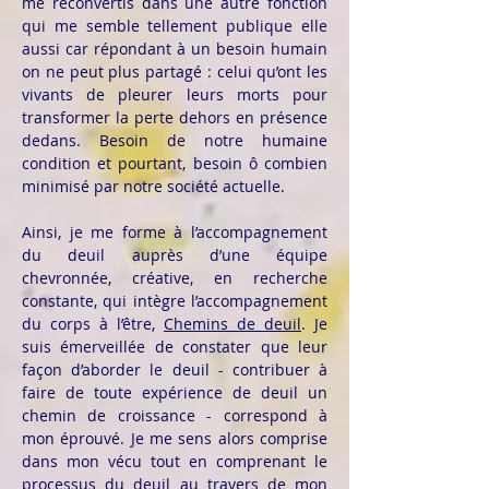
me reconvertis dans une autre fonction
qui me semble tellement publique elle
aussi car répondant à un besoin humain
on ne peut plus partagé : celui qu’ont les
vivants de pleurer leurs morts pour
transformer la perte dehors en présence
dedans. Besoin de notre humaine
condition et pourtant, besoin ô combien
minimisé par notre société actuelle.
Ainsi, je me forme à l’accompagnement
du deuil auprès d’une équipe
chevronnée, créative, en recherche
constante, qui intègre l’accompagnement
du corps à l’être,
Chemins de deuil
. Je
suis émerveillée de constater que leur
façon d’aborder le deuil - contribuer à
faire de toute expérience de deuil un
chemin de croissance - correspond à
mon éprouvé. Je me sens alors comprise
dans mon vécu tout en comprenant le
processus du deuil au travers de mon