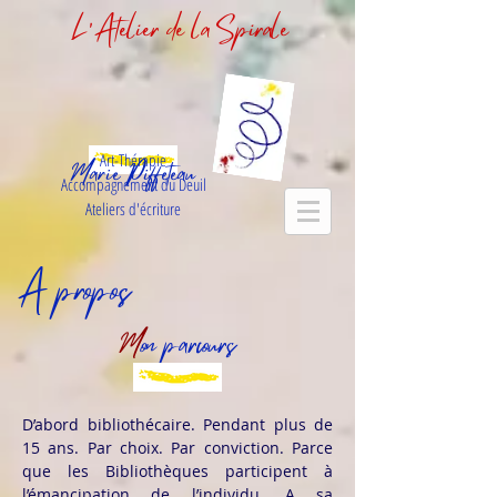
L'Atelier de la Spirale
Art-Thérapie
Marie Piffeteau
Accompagnement du Deuil
Ateliers d'écriture
À propos
M
on parcours
D’abord bibliothécaire. Pendant plus de
15 ans. Par choix. Par conviction. Parce
que les Bibliothèques participent à
l’émancipation de l’individu. A sa