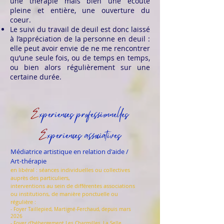
une thérapie mais bien une écoute
pleine et entière, une ouverture du
coeur.
Le suivi du travail de deuil est donc laissé
à l’appréciation de la personne en deuil :
elle peut avoir envie de ne me rencontrer
qu’une seule fois, ou de temps en temps,
ou bien alors régulièrement sur une
certaine durée.
E
xpériences professionnelles
E
xpériences associatives
Médiatrice artistique en relation d'aide /
Art-thérapie
​en libéral : séances individuelles ou collectives
auprès des particuliers,
interventions au sein de différentes associations
ou institutions, de manière ponctuelle ou
régulière :
- Foyer Taillepied, Martigné-Ferchaud, depuis mars
2026
- Foyer d'hébergement Les Charmilles, La Selle