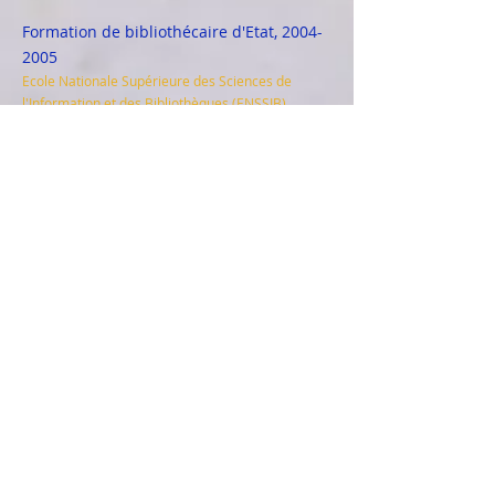
Formation de bibliothécaire d'Etat,
2004-
2005
Ecole Nationale Supérieure des Sciences de
l'Information et des Bibliothèques (ENSSIB),
Villeurbanne
Maîtrise de Lettres Modernes, 2001
Université d'Angers
Animation d'un groupe de Biodanza,
Haute-Goulaine,
2015-2017
Participation à la création d'une amap
La Rochelle
2006-2010
Accompagnement juridique de
demandeur.euse.s d’asile, Cimade
La Rochelle
2005-2007
Secrétaire de groupe Amnesty International
Angers
2002-2004
F
ormations
On en parle !
"Etre en deuil n'est pas une maladie"