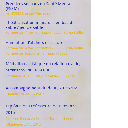
Premiers secours en Santé Mentale
(PSSM)
par PSSM France - Mai 2026
Théâtralisation miniature en bac de
sable / jeu de sable
Formée par Artec Formation - 2025 -Sylvie Batlle.
Animation d'ateliers d'écriture
Formée par Artec Formation - 2024 -Sylvie Batlle.
Formée par Sunshine Formation - 2022
Médiation artistique en relation d'aide,
certification RNCP Niveau II
Formée à l'ARTEC, Ivry sur Seine -
2019-2021
Accompagnement du deuil,
2019-2020
Chemins de deuil - Paris
Diplôme de Professeure de Biodanza,
2015
École de Biodanza Rolando Toro de Nantes-
Atlantique,
2012-2015