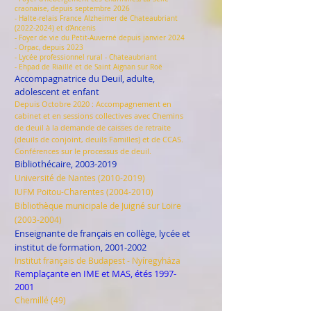
craonaise, depuis septembre 2026
- Halte-relais France Alzheimer de Chateaubriant
(2022-2024)
et d'Ancenis
- Foyer de vie du Petit-Auverné depuis janvier 2024
- Orpac, depuis 2023
- Lycée professionnel rural - Chateaubriant
- Ehpad de Riaillé et de Saint Aignan sur Roë
Accompagnatrice du Deuil, adulte,
adolescent et enfant
Depuis Octobre 2020 : Accompagnement en
cabinet et en sessions collectives avec Chemins
de deuil à la demande de caisses de retraite
(deuils de conjoint, deuils Familles) et de CCAS.
Conférences sur le processus de deuil.
Bibliothécaire,
2003-2019
Université de Nantes
(2010-2019)
IUFM Poitou-Charentes
(2004-2010)
Bibliothèque municipale de Juigné sur Loire
(2003-2004)
Enseignante de français en collège, lycée et
institut de formation​,
2001-2002
Institut français de Budapest - Nyíregyháza
Remplaçante en IME et MAS, étés
1997-
2001
Chemillé (49)